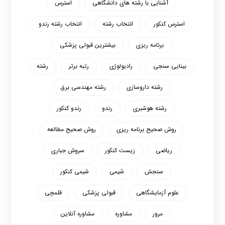
آشنایی با رشته های دانشگاهی
استرس
استرس کنکور
انتخاب رشته
انتخاب رشته رندو
برنامه ریزی
بیشترین قبولی پزشکی
بینایی سنجی
رادیولوژی
رتبه برتر
رشته
رشته داروسازی
رشته مهندسی برق
رشته هوشبری
رندو
رندو کنکور
روش صحیح برنامه ریزی
روش صحیح مطالعه
ریاضی
زیست کنکور
سروش جباری
سنجش
شیمی
شیمی کنکور
علوم آزمایشگاهی
قبولی پزشکی
قلمچی
مرور
مشاوره
مشاوره آنلاین