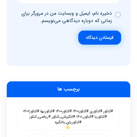
ذخیره نام، ایمیل و وبسایت من در مرورگر برای
زمانی که دوباره دیدگاهی می‌نویسم.
فرستادن دیدگاه
برچسب ها
#کنکور #کنکوری #کنکور۱۴۰۱ #کنکور۱۴۰۰ #کنکوریها #کنکور۱۴۰۲
#کنکوریا #کنکور_۱۴۰۱ #انگیزشی_کنکور #ریاضی_کنکور
#کنکوریای_باانگیزه