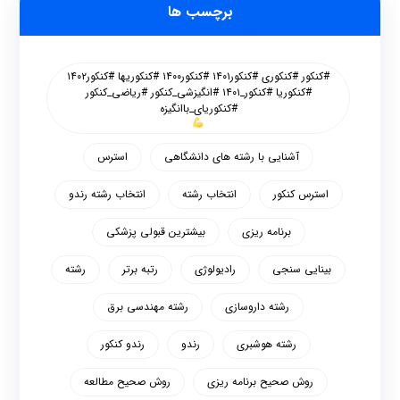
برچسب ها
#کنکور #کنکوری #کنکور۱۴۰۱ #کنکور۱۴۰۰ #کنکوریها #کنکور۱۴۰۲
#کنکوریا #کنکور_۱۴۰۱ #انگیزشی_کنکور #ریاضی_کنکور
#کنکوریای_باانگیزه
آشنایی با رشته های دانشگاهی
استرس
استرس کنکور
انتخاب رشته
انتخاب رشته رندو
برنامه ریزی
بیشترین قبولی پزشکی
بینایی سنجی
رادیولوژی
رتبه برتر
رشته
رشته داروسازی
رشته مهندسی برق
رشته هوشبری
رندو
رندو کنکور
روش صحیح برنامه ریزی
روش صحیح مطالعه