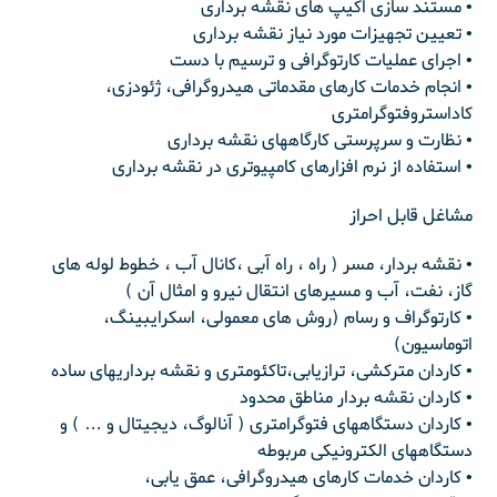
• مستند سازی اکیپ های نقشه برداری
• تعیین تجهیزات مورد نیاز نقشه برداری
• اجرای عملیات کارتوگرافی و ترسیم با دست
• انجام خدمات کارهای مقدماتی هیدروگرافی، ژئودزی،
کاداستروفتوگرامتری
• نظارت و سرپرستی کارگاههای نقشه برداری
• استفاده از نرم افزارهای کامپیوتری در نقشه برداری
مشاغل قابل احراز
• نقشه بردار، مسر ( راه ، راه آبی ،کانال آب ، خطوط لوله های
گاز، نفت، آب و مسیرهای انتقال نیرو و امثال آن )
• کارتوگراف و رسام (روش های معمولی، اسکرایبینگ،
اتوماسیون)
• کاردان مترکشی، ترازیابی،تاکئومتری و نقشه برداریهای ساده
• کاردان نقشه بردار مناطق محدود
• کاردان دستگاههای فتوگرامتری ( آنالوگ، دیجیتال و … ) و
دستگاههای الکترونیکی مربوطه
• کاردان خدمات کارهای هیدروگرافی، عمق یابی،