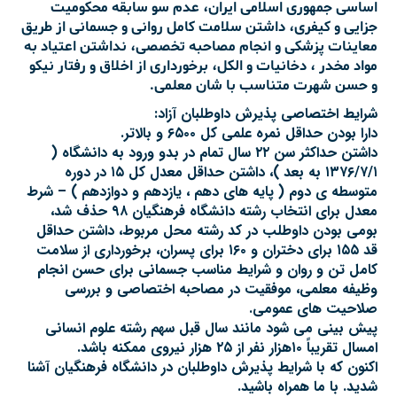
اساسی جمهوری اسلامی ایران، عدم سو سابقه محکومیت
جزایی و کیفری، داشتن سلامت کامل روانی و جسمانی از طریق
معاینات پزشکی و انجام مصاحبه تخصصی، نداشتن اعتیاد به
مواد مخدر ، دخانیات و الکل، برخورداری از اخلاق و رفتار نیکو
و حسن شهرت متناسب با شان معلمی.
شرایط اختصاصی پذیرش داوطلبان آزاد:
دارا بودن حداقل نمره علمی کل ۶۵۰۰ و بالاتر.
داشتن حداکثر سن ۲۲ سال تمام در بدو ورود به دانشگاه (
۱۳۷۶/۷/۱ به بعد )، داشتن حداقل معدل کل ۱۵ در دوره
متوسطه ی دوم ( پایه های دهم ، یازدهم و دوازدهم ) – شرط
معدل برای انتخاب رشته دانشگاه فرهنگیان ۹۸ حذف شد،
بومی بودن داوطلب در کد رشته محل مربوط، داشتن حداقل
قد ۱۵۵ برای دختران و ۱۶۰ برای پسران، برخورداری از سلامت
کامل تن و روان و شرایط مناسب جسمانی برای حسن انجام
وظیفه معلمی، موفقیت در مصاحبه اختصاصی و بررسی
صلاحیت های عمومی.
پیش بینی می شود مانند سال قبل سهم رشته علوم انسانی
امسال تقریباً ۱۰هزار نفر از ۲۵ هزار نیروی ممکنه باشد.
اکنون که با شرایط پذیرش داوطلبان در دانشگاه فرهنگیان آشنا
شدید. با ما همراه باشید.