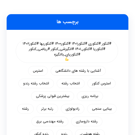
برچسب ها
#کنکور #کنکوری #کنکور۱۴۰۱ #کنکور۱۴۰۰ #کنکوریها #کنکور۱۴۰۲
#کنکوریا #کنکور_۱۴۰۱ #انگیزشی_کنکور #ریاضی_کنکور
#کنکوریای_باانگیزه
آشنایی با رشته های دانشگاهی
استرس
استرس کنکور
انتخاب رشته
انتخاب رشته رندو
برنامه ریزی
بیشترین قبولی پزشکی
بینایی سنجی
رادیولوژی
رتبه برتر
رشته
رشته داروسازی
رشته مهندسی برق
رشته هوشبری
رندو
رندو کنکور