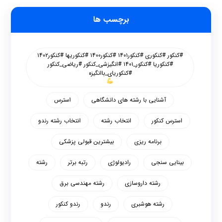
برچسب ها
#کنکور #کنکوری #کنکور۱۴۰۱ #کنکور۱۴۰۰ #کنکوریها #کنکور۱۴۰۲
#کنکوریا #کنکور_۱۴۰۱ #انگیزشی_کنکور #ریاضی_کنکور
#کنکوریای_باانگیزه
آشنایی با رشته های دانشگاهی
استرس
استرس کنکور
انتخاب رشته
انتخاب رشته رندو
برنامه ریزی
بیشترین قبولی پزشکی
بینایی سنجی
رادیولوژی
رتبه برتر
رشته
رشته داروسازی
رشته مهندسی برق
رشته هوشبری
رندو
رندو کنکور