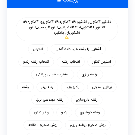
برچسب ها
#کنکور #کنکوری #کنکور۱۴۰۱ #کنکور۱۴۰۰ #کنکوریها #کنکور۱۴۰۲
#کنکوریا #کنکور_۱۴۰۱ #انگیزشی_کنکور #ریاضی_کنکور
#کنکوریای_باانگیزه
آشنایی با رشته های دانشگاهی
استرس
استرس کنکور
انتخاب رشته
انتخاب رشته رندو
برنامه ریزی
بیشترین قبولی پزشکی
بینایی سنجی
رادیولوژی
رتبه برتر
رشته
رشته داروسازی
رشته مهندسی برق
رشته هوشبری
رندو
رندو کنکور
روش صحیح برنامه ریزی
روش صحیح مطالعه