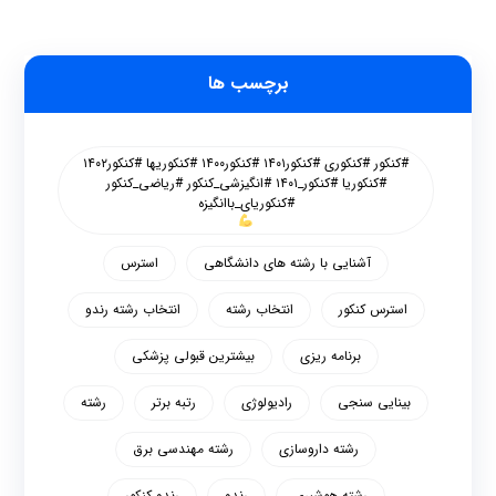
برچسب ها
#کنکور #کنکوری #کنکور۱۴۰۱ #کنکور۱۴۰۰ #کنکوریها #کنکور۱۴۰۲
#کنکوریا #کنکور_۱۴۰۱ #انگیزشی_کنکور #ریاضی_کنکور
#کنکوریای_باانگیزه
آشنایی با رشته های دانشگاهی
استرس
استرس کنکور
انتخاب رشته
انتخاب رشته رندو
برنامه ریزی
بیشترین قبولی پزشکی
بینایی سنجی
رادیولوژی
رتبه برتر
رشته
رشته داروسازی
رشته مهندسی برق
رشته هوشبری
رندو
رندو کنکور