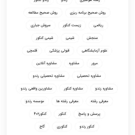
روش صحیح برنامه ریزی
روش صحیح مطالعه
ریاضی
زیست کنکور
سروش جباری
سنجش
شیمی
شیمی کنکور
علوم آزمایشگاهی
قبولی پزشکی
قلمچی
مرور
مشاوره
مشاوره آنلاین
مشاوره تحصیلی
مشاوره تحصیلی رندو
مشاوره رندو
مشاوره کنکور
مشاورین واقعی رندو
معرفی رشته
معرفی رشته ها
موسسه رندو
پرسش و پاسخ
کنکور
کنکور۴۰۲
کنکور رندو
کنکوری
گاج