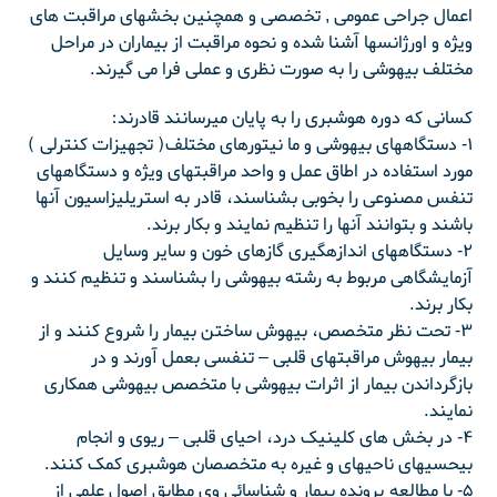
اعمال جراحی عمومی , تخصصی و همچنین بخشهای مراقبت های
ویژه و اورژانسها آشنا شده و نحوه مراقبت از بیماران در مراحل
مختلف بیهوشی را به صورت نظری و عملی فرا می گیرند.
کسانی که دوره هوشبری را به پایان می‏رسانند قادرند:
۱- دستگاههای بیهوشی و ما نیتورهای مختلف( تجهیزات کنترلی )
مورد استفاده در اطاق عمل و واحد مراقبت‏های ویژه و دستگاههای
تنفس مصنوعی را بخوبی بشناسند، قادر به استریلیزاسیون آنها
باشند و بتوانند آنها را تنظیم نمایند و بکار برند.
۲- دستگاههای اندازه‏گیری گازهای خون و سایر وسایل
آزمایشگاهی مربوط به رشته بیهوشی را بشناسند و تنظیم کنند و
بکار برند.
۳- تحت نظر متخصص، بیهوش ساختن بیمار را شروع کنند و از
بیمار بیهوش مراقبتهای قلبی – تنفسی بعمل آورند و در
بازگرداندن بیمار از اثرات بیهوشی با متخصص بیهوشی همکاری
نمایند.
۴- در بخش های کلینیک درد، احیای قلبی – ریوی و انجام
بیحسی‏های ناحیه‏ای و غیره به متخصصان هوشبری کمک کنند.
۵- با مطالعه پرونده بیمار و شناسائی وی مطابق اصول علمی از