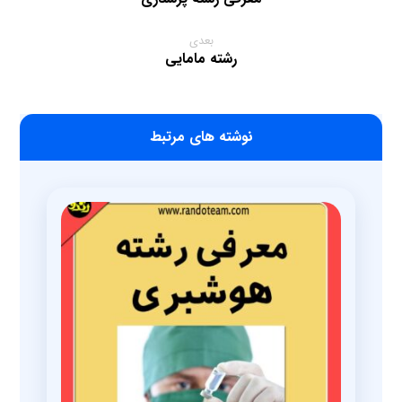
بعدی
رشته مامایی
‫نوشته های مرتبط