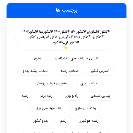
برچسب ها
#کنکور #کنکوری #کنکور۱۴۰۱ #کنکور۱۴۰۰ #کنکوریها #کنکور۱۴۰۲
#کنکوریا #کنکور_۱۴۰۱ #انگیزشی_کنکور #ریاضی_کنکور
#کنکوریای_باانگیزه
آشنایی با رشته های دانشگاهی
استرس
استرس کنکور
انتخاب رشته
انتخاب رشته رندو
برنامه ریزی
بیشترین قبولی پزشکی
بینایی سنجی
رادیولوژی
رتبه برتر
رشته
رشته داروسازی
رشته مهندسی برق
رشته هوشبری
رندو
رندو کنکور