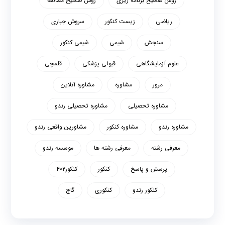
روش صحیح برنامه ریزی
روش صحیح مطالعه
ریاضی
زیست کنکور
سروش جباری
سنجش
شیمی
شیمی کنکور
علوم آزمایشگاهی
قبولی پزشکی
قلمچی
مرور
مشاوره
مشاوره آنلاین
مشاوره تحصیلی
مشاوره تحصیلی رندو
مشاوره رندو
مشاوره کنکور
مشاورین واقعی رندو
معرفی رشته
معرفی رشته ها
موسسه رندو
پرسش و پاسخ
کنکور
کنکور۴۰۲
کنکور رندو
کنکوری
گاج