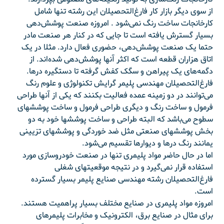
از سوی دیگر بازار کار فارغ‌التحصیلان این رشته تنها شامل
کارخانجات ساخت رنگ نمی‌شود . امروزه صنعت پوشش‌دهی
بسیار گسترش یافته است تا جایی که در کنار هر صنعت مادر
حتما یک صنعت پوشش‌دهی، حضوری فعال دارد. مثلا در یک
اتاق هزاران قطعه است که اکثر آنها پوشش‌دهی شده‌اند. از
دگمه‌های یک پیراهن و سگک کفش گرفته تا دستگیره درها.
فارغ‌التحصیلان مهندسی پلیمر گرایش تکنولوژی و علوم رنگ
می‌توانند در دو زمینه عمده فعالیت بکنند که یکی از آنها طراحی
فرمول و ساخت رنگ و دیگری طراحی فرمول و ساخت پوششهای
سطوح می‌باشد که البته طراحی و ساخت پوششها خود به دو
بخش پوششهای صنعتی مثل ضد خوردگی و پوششهای تزیینی
یمانند رنگ درها و دیوارها تقسیم می‌شود.
اما در حال حاضر مواد پلیمری تنها در صنعت خودروسازی مورد
استفاده قرار نمی‌گیرد و در نتیجه موقعیتهای شغلی
فارغ‌التحصیلان رشته مهندسی صنایع پلیمر بسیار گسترده
است.
امروزه مواد پلیمری در صنایع مختلف بسیار پراهمیت هستند.
برای مثال در صنایع برق، الکترونیک و مخابرات پلیمرهای