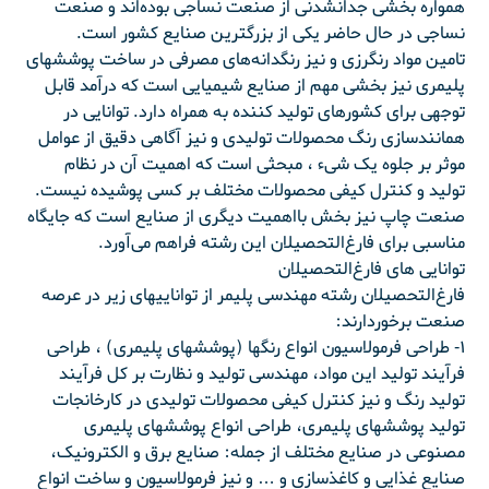
همواره بخشی جدانشدنی از صنعت نساجی بوده‌اند و صنعت
نساجی در حال حاضر یکی از بزرگترین صنایع کشور است.
تامین مواد رنگرزی و نیز رنگدانه‌های مصرفی در ساخت پوششهای
پلیمری نیز بخشی مهم از صنایع شیمیایی است که درآمد قابل
توجهی برای کشورهای تولید کننده به همراه دارد. توانایی در
همانندسازی رنگ محصولات تولیدی و نیز آگاهی دقیق از عوامل
موثر بر جلوه یک شیء ، مبحثی است که اهمیت آن در نظام
تولید و کنترل کیفی محصولات مختلف بر کسی پوشیده نیست.
صنعت چاپ نیز بخش بااهمیت دیگری از صنایع است که جایگاه
مناسبی برای فارغ‌التحصیلان این رشته فراهم می‌آورد.
توانایی های فارغ‌التحصیلان
فارغ‌التحصیلان رشته مهندسی پلیمر از تواناییهای زیر در عرصه
صنعت برخوردارند:
۱- طراحی فرمولاسیون انواع رنگها (پوششهای پلیمری) ، طراحی
فرآیند تولید این مواد، مهندسی تولید و نظارت بر کل فرآیند
تولید رنگ و نیز کنترل کیفی محصولات تولیدی در کارخانجات
تولید پوششهای پلیمری، طراحی انواع پوششهای پلیمری
مصنوعی در صنایع مختلف از جمله: صنایع برق و الکترونیک،
صنایع غذایی و کاغذسازی و … و نیز فرمولاسیون و ساخت انواع