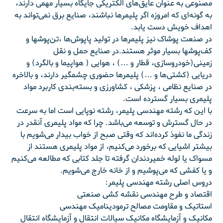
مصنوعی به عنوان عایق‌های الکتریکی جایگاه بسیار مهمی دارند،
به گونه‌ای که امروزه اگر پلیمرها نباشند، صنایع برق نمی‌تواند به
اهداف خویش دست یابد.
در صنعت پوشاک نیز پلیمرها در تولید پاپوش‌ها ،‌تن‌پوشها و
کف‌پوشها بسیار موثر هستند.در صنایع حمل و نقل
زمینی(خودروسازی، قطار و …) ، هوایی ( هواپیما و بالگرد) و
دریایی (کشتی‌ها و …)‌ پلیمرها حضوری چشمگیر دارند، و بالاخره
در صنایع نظامی ، پزشکی ، کشاورزی و بسته‌بندی کاربرد مواد
پلیمری بسیار گسترده است.
با این که رشته مهندسی پلیمر، رشته‌ نوپایی است اما به سرعت
در حال گسترش و توسعه می‌باشد. چرا که مواد پلیمری آنقدر در
زندگی ما نفوذ کرده‌اند که وقتی صبح از خواب بیدار می‌شویم با
بیشتر اشیایی که برخورد می‌کنیم، از مواد پلیمری هستند از
مسواک یا لوله خمیردندان گرفته تا جلد کتابی که مطالعه می‌کنیم
و یا کفشی که می‌پوشیم و از خانه خارج می‌شویم.
دروس اصلی رشته مهندسی پلیمر:
اقتصاد و طرح مهندسی نقشه کشی صنعتی
استاتیک و مقاومت مصالح ترمودینامیک مهندسی
مکانیک و آزمایشگاه مکانیک سیالات انتقال و آزمایشگاه انتقال