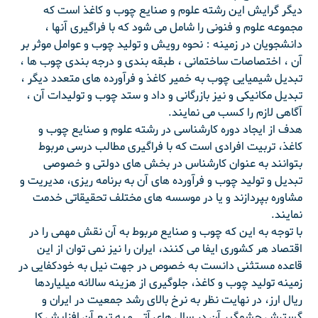
دیگر گرایش این رشته علوم و صنایع چوب و کاغذ است که
مجموعه علوم و فنونی را شامل می شود که با فراگیری آنها ،
دانشجویان در زمینه : نحوه رویش و تولید چوب و عوامل موثر بر
آن ، اختصاصات ساختمانی ، طبقه بندی و درجه بندی چوب ها ،
تبدیل شیمیایی چوب به خمیر کاغذ و فرآورده های متعدد دیگر ،
تبدیل مکانیکی و نیز بازرگانی و داد و ستد چوب و تولیدات آن ،
آگاهی لازم را کسب می نمایند.
هدف از ایجاد دوره کارشناسی در رشته علوم و صنایع چوب و
کاغذ، تربیت افرادی است که با فراگیری مطالب درسی مربوط
بتوانند به عنوان کارشناس در بخش های دولتی و خصوصی
تبدیل و تولید چوب و فرآورده های آن به برنامه ریزی، مدیریت و
مشاوره بپردازند و یا در موسسه های مختلف تحقیقاتی خدمت
نمایند.
با توجه به این که چوب و صنایع مربوط به آن نقش مهمی را در
اقتصاد هر کشوری ایفا می کنند، ایران را نیز نمی توان از این
قاعده مستثنی دانست به خصوص در جهت نیل به خودکفایی در
زمینه تولید چوب و کاغذ، جلوگیری از هزینه سالانه میلیاردها
ریال ارز، در نهایت نظر به نرخ بالای رشد جمعیت در ایران و
گسترش چشمگیر آن در سال های آتی و به تبع آن افزایش کلی