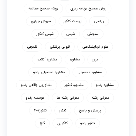
روش صحیح برنامه ریزی
روش صحیح مطالعه
ریاضی
زیست کنکور
سروش جباری
سنجش
شیمی
شیمی کنکور
علوم آزمایشگاهی
قبولی پزشکی
قلمچی
مرور
مشاوره
مشاوره آنلاین
مشاوره تحصیلی
مشاوره تحصیلی رندو
مشاوره رندو
مشاوره کنکور
مشاورین واقعی رندو
معرفی رشته
معرفی رشته ها
موسسه رندو
پرسش و پاسخ
کنکور
کنکور۴۰۲
کنکور رندو
کنکوری
گاج