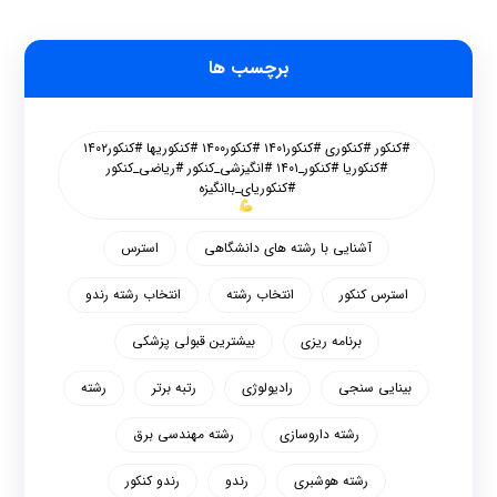
برچسب ها
#کنکور #کنکوری #کنکور۱۴۰۱ #کنکور۱۴۰۰ #کنکوریها #کنکور۱۴۰۲
#کنکوریا #کنکور_۱۴۰۱ #انگیزشی_کنکور #ریاضی_کنکور
#کنکوریای_باانگیزه
آشنایی با رشته های دانشگاهی
استرس
استرس کنکور
انتخاب رشته
انتخاب رشته رندو
برنامه ریزی
بیشترین قبولی پزشکی
بینایی سنجی
رادیولوژی
رتبه برتر
رشته
رشته داروسازی
رشته مهندسی برق
رشته هوشبری
رندو
رندو کنکور