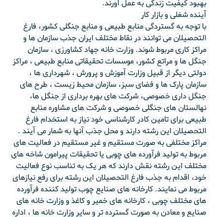
بهبود کیفیت زندگی به عمل آورند.
آینده شغلی و بازار کار
با توجه به گستردگی منابع طبیعی و منابع جنگلی کشور، فارغ
التحصیلان می توانند در نقاط مختلف ایران جذب سازمان ها و
مراکز کاری مربوط شوند. وزارت خانه جهاد کشاورزی ، سازمان
جنگل ها و مراتع کشور، موسسات تحقیقاتی منابع طبیعی ، مراکز
دولتی دیگر از قبیل وزارت آموزش و پرورش ، شهرداری ها ،
سازمان پارک ها و فضای سبز، سازمان محیط زیست ، طرح های
جنگل داری خصوصی، شرکت های بهره برداری از جنگل ها،
نهالستان های جنگلی خصوصی و شرکت های مشاوره منابع
طبیعی برای تامین کادر کارشناسی خود نیاز به استخدام فارغ
التحصیلان این رشته دارند و محل جذب آنها به شمار می آیند .
مراکز مختلفی به صورت مستقیم و غیر مستقیم در فعالیت های
مربوط به تولید فرآورده های چوبی یا تحقیقات پیرامون شاخه های
مختلف این رشته نقش دارند که هر یک به تناسب نوع فعالیت
خود، اقدام به جذب فارغ التحصیلان این رشته برای رفع نیازهای
مربوط می نمایند. کارخانه های صنایع چوب تولید کننده فرآورده
های مختلف چوبی ، کارخانه های خمیر و کاغذ و وزارت خانه های
صنایع و معادن به صورت گسترده تر و سایر وزارت خانه ها ، اداره