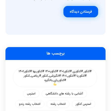
فرستادن دیدگاه
برچسب ها
#کنکور #کنکوری #کنکور۱۴۰۱ #کنکور۱۴۰۰ #کنکوریها #کنکور۱۴۰۲
#کنکوریا #کنکور_۱۴۰۱ #انگیزشی_کنکور #ریاضی_کنکور
#کنکوریای_باانگیزه
آشنایی با رشته های دانشگاهی
استرس
استرس کنکور
انتخاب رشته
انتخاب رشته رندو