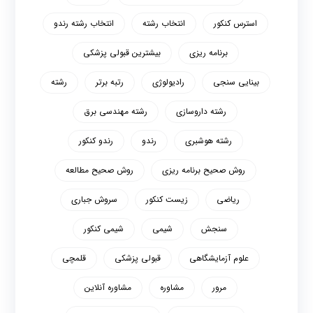
استرس کنکور
انتخاب رشته
انتخاب رشته رندو
برنامه ریزی
بیشترین قبولی پزشکی
بینایی سنجی
رادیولوژی
رتبه برتر
رشته
رشته داروسازی
رشته مهندسی برق
رشته هوشبری
رندو
رندو کنکور
روش صحیح برنامه ریزی
روش صحیح مطالعه
ریاضی
زیست کنکور
سروش جباری
سنجش
شیمی
شیمی کنکور
علوم آزمایشگاهی
قبولی پزشکی
قلمچی
مرور
مشاوره
مشاوره آنلاین