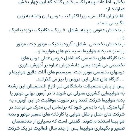
بخش، اطلاعات پایه را کسب? می کنند که این چهار بخش
عبارتند از:
الف) زبان انگلیسی، زیرا اکثر کتب درسی این رشته به زبان
انگلیسی است.
ب) دانش عمومی و پایه، شامل: فیزیک، مکانیک، ترمودینامیک
و …
پ) دانش تخصصی، شامل: آئرودینامیک، موتور جت، موتور
پیستوله، بدنه هواپیما، سیستم های هواپیما و …
ت) کارگاه های تخصصی که شامل دروس عملی درس های
تخصصی می شود؛ یعنی دانشجویان علاوه بر آموزش تئوری
درسهای تخصصی موتور جت، سیستم های آلات دقیق هواپیما و
… کارگاه های عملی این دروس را نیز می گذرانند.
پس از پایان تحصیلات دانشگاهی نیز فارغ التحصیلان این رشته
به هواپیمایی کشوری معرفی می شوند تا در آزمون نهایی موتور یا
بدنه هواپیما شرکت کنند و در صورت موفقیت در این آزمون، به
آنها مدرک پایه داده می شود که براساس این مدرک می توانند در
شرکت های حمل و مقل هوایی یا کارخانه های تعمیر موتور و بدنه
هواپیما استخدام شوند. گفتنی است که بسیاری از متخصصان
تعمیر و نگهداری هواپیما پس از چند سال فعالیت در یک شرکت