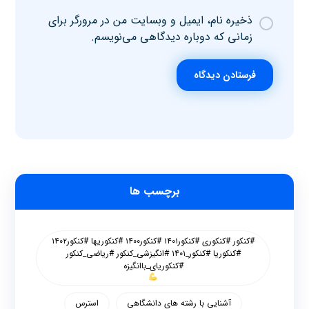
ذخیره نام، ایمیل و وبسایت من در مرورگر برای
زمانی که دوباره دیدگاهی می‌نویسم.
فرستادن دیدگاه
برچسب ها
#کنکور #کنکوری #کنکور۱۴۰۱ #کنکور۱۴۰۰ #کنکوریها #کنکور۱۴۰۲
#کنکوریا #کنکور_۱۴۰۱ #انگیزشی_کنکور #ریاضی_کنکور
#کنکوریای_باانگیزه
آشنایی با رشته های دانشگاهی
استرس