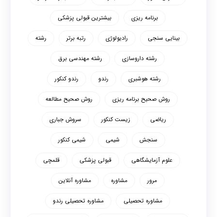
برنامه ریزی
بیشترین قبولی پزشکی
بینایی سنجی
رادیولوژی
رتبه برتر
رشته
رشته داروسازی
رشته مهندسی برق
رشته هوشبری
رندو
رندو کنکور
روش صحیح برنامه ریزی
روش صحیح مطالعه
ریاضی
زیست کنکور
سروش جباری
سنجش
شیمی
شیمی کنکور
علوم آزمایشگاهی
قبولی پزشکی
قلمچی
مرور
مشاوره
مشاوره آنلاین
مشاوره تحصیلی
مشاوره تحصیلی رندو