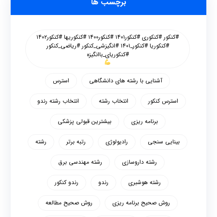
برچسب ها
#کنکور #کنکوری #کنکور۱۴۰۱ #کنکور۱۴۰۰ #کنکوریها #کنکور۱۴۰۲
#کنکوریا #کنکور_۱۴۰۱ #انگیزشی_کنکور #ریاضی_کنکور
#کنکوریای_باانگیزه
آشنایی با رشته های دانشگاهی
استرس
استرس کنکور
انتخاب رشته
انتخاب رشته رندو
برنامه ریزی
بیشترین قبولی پزشکی
بینایی سنجی
رادیولوژی
رتبه برتر
رشته
رشته داروسازی
رشته مهندسی برق
رشته هوشبری
رندو
رندو کنکور
روش صحیح برنامه ریزی
روش صحیح مطالعه