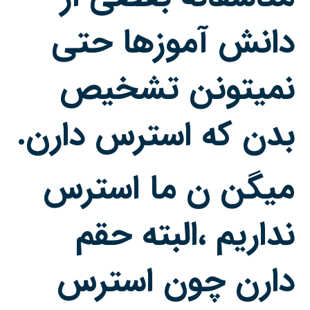
دانش آموزها حتی
نمیتونن تشخیص
بدن که
استرس
دارن.
میگن ن ما
استرس
نداریم ،البته حقم
دارن چون
استرس