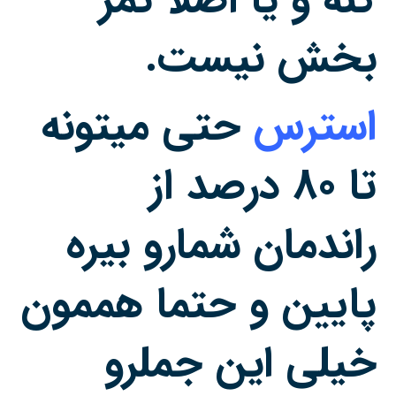
کنه و یا اصلا ثمر
بخش نیست.
استرس
حتی میتونه
تا ۸۰ درصد از
راندمان شمارو بیره
پایین و حتما هممون
خیلی این جملرو