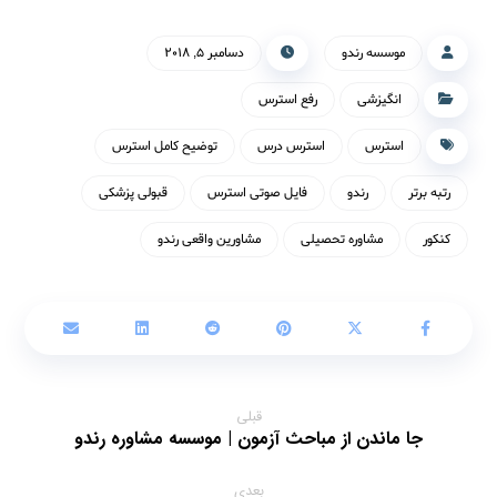
موسسه رندو
دسامبر ۵, ۲۰۱۸
انگیزشی
رفع استرس
استرس
استرس درس
توضیح کامل استرس
رتبه برتر
رندو
فایل صوتی استرس
قبولی پزشکی
کنکور
مشاوره تحصیلی
مشاورین واقعی رندو
قبلی
جا ماندن از مباحث آزمون | موسسه مشاوره رندو
بعدی